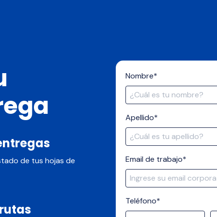
u
Nombre
*
rega
Apellido
*
entregas
Email de trabajo
*
stado de tus hojas de
Teléfono
*
rutas