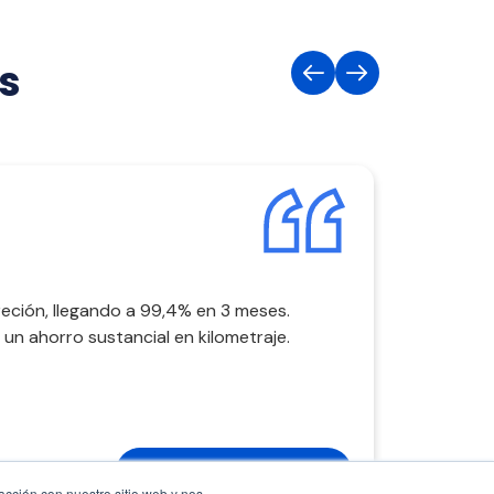
es
eción, llegando a 99,4% en 3 meses.
un ahorro sustancial en kilometraje.
Agenda con un experto
racción con nuestro sitio web y nos