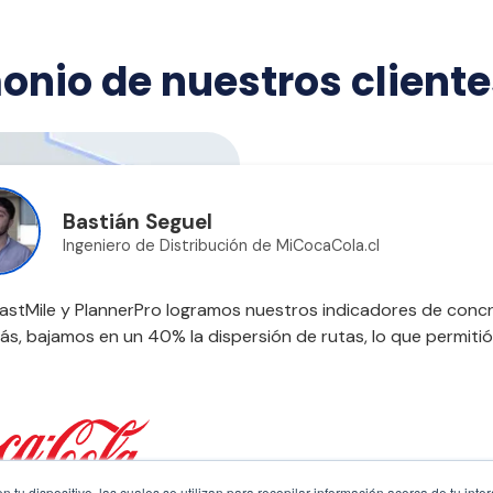
onio de nuestros client
Bastián Seguel
Ingeniero de Distribución de MiCocaCola.cl
astMile y PlannerPro logramos nuestros indicadores de concr
s, bajamos en un 40% la dispersión de rutas, lo que permitió 
 tu dispositivo, las cuales se utilizan para recopilar información acerca de tu inte